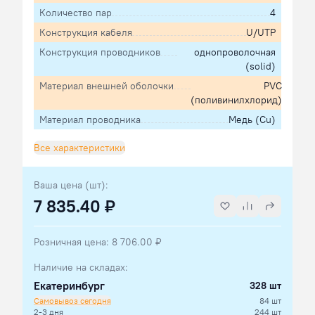
Количество пар
4
Конструкция кабеля
U/UTP
Конструкция проводников
однопроволочная
(solid)
Материал внешней оболочки
PVC
(поливинилхлорид)
Материал проводника
Медь (Cu)
Все характеристики
Ваша цена
(шт)
:
7 835.40 ₽
Розничная цена:
8 706.00 ₽
Наличие на складах:
Екатеринбург
328 шт
Самовывоз сегодня
84 шт
2-3 дня
244 шт